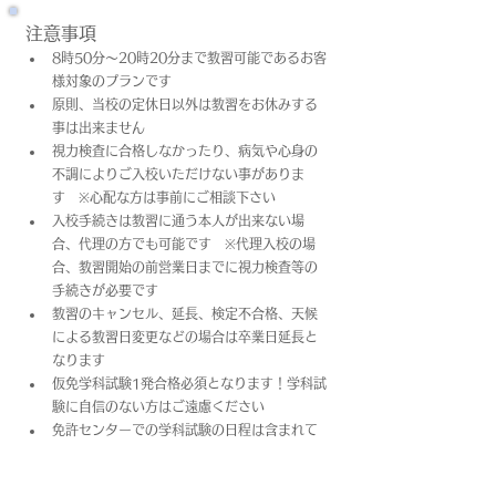
注意事項
8時50分～20時20分まで教習可能であるお客
様対象のプランです
原則、当校の定休日以外は教習をお休みする
事は出来ません
視力検査に合格しなかったり、病気や心身の
不調によりご入校いただけない事がありま
す　※心配な方は事前にご相談下さい
入校手続きは教習に通う本人が出来ない場
合、代理の方でも可能です　※代理入校の場
合、教習開始の前営業日までに視力検査等の
手続きが必要です
教習のキャンセル、延長、検定不合格、天候
による教習日変更などの場合は卒業日​延長と
なります
仮免学科試験1発合格必須となります！学科試
験に自信のない方はご遠慮ください
免許センターでの学科試験の日程は含まれて
おりません
上記料金は教習料金+プラン料金(税込)となっ