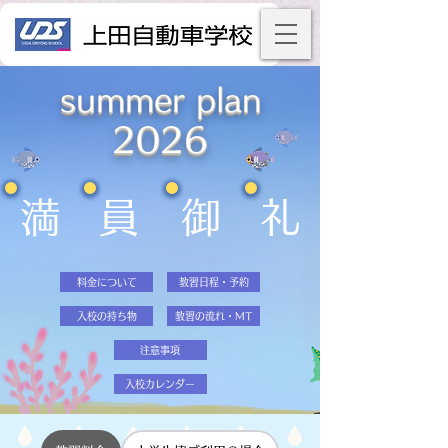
summer plan
2026
満
員
御
礼
料金について
教習日程・予約
入校の持ち物
教習の流れ・MT
注意事項
入校カレンダー