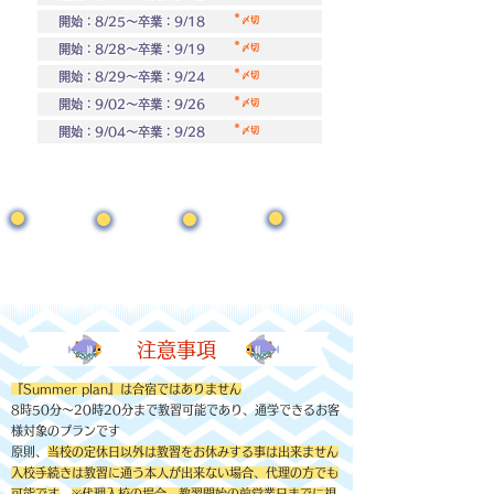
開始：8/25～卒業：9/18
​〆切
開始：8/28～卒業：9/19
​〆切
開始：8/29～卒業：9/24
​〆切
開始：9/02～卒業：9/26
​〆切
開始：9/04～卒業：9/28
​〆切
満
礼
員
御
​注意事項
​『Summer plan』は合宿ではありません
8時50分～20時20分まで教習可能であり、通学できるお客
様対象のプランです
原則、
当校の定休日以外は教習をお休みする事は出来ません
入校手続きは教習に通う本人が出来ない場合、代理の方でも
可能です
※代理入校の場合、教習開始の前営業日までに視