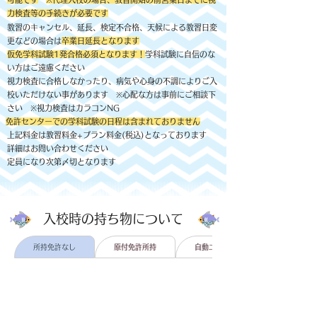
力検査等の手続きが必要です
教習のキャンセル、延長、検定不合格、天候による教習日変
更などの場合は
卒業日​延長となります
仮免学科試験1発合格必須となります！
学科試験に自信のな
い方はご遠慮ください
視力検査に合格しなかったり、病気や心身の不調によりご入
校いただけない事があります ※心配な方は事前にご相談下
さい ※視力検査はカラコンNG
免許センターでの学科試験の日程は含まれておりません
上記料金は教習料金+プラン料金(税込)となっております
詳細はお問い合わせください
定員になり次第〆切となります
入校時の持ち物について
所持免許なし
原付免許所持
自動二輪免許所持